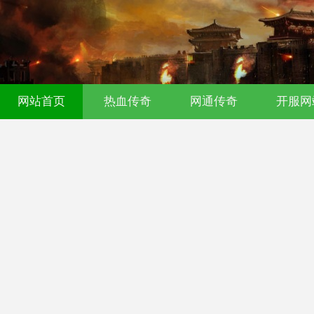
传奇发布网｜今日新开0氪传奇｜176
网站首页
热血传奇
网通传奇
开服网