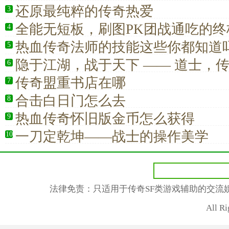
还原最纯粹的传奇热爱
3
全能无短板，刷图PK团战通吃的终
4
热血传奇法师的技能这些你都知道
5
隐于江湖，战于天下 —— 道士，
6
大师
传奇盟重书店在哪
7
合击白日门怎么去
8
热血传奇怀旧版金币怎么获得
9
一刀定乾坤——战士的操作美学
10
法律免责：只适用于传奇SF类游戏辅助的交流
All R