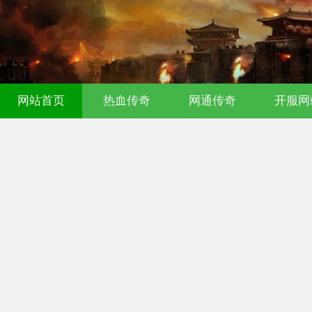
传奇发布网｜今日新开0氪传奇｜176
网站首页
热血传奇
网通传奇
开服网