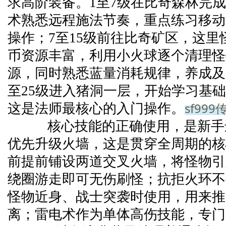
求高阶装备。1至7级在比奇森林完
术熟悉远程施法节奏，重点练习移动
操作；7至15级前往比奇矿区，这里
币资源丰富，利用小火球逐个清理怪
源，同时熟悉蓝量消耗规律，养成及
至25级进入猪洞一层，开始学习基
sf99
这是法师最核心的入门操作。
核心技能的正确使用，是新手
优先升级火墙，这是贯穿全周期的核
前提前铺设两道交叉火墙，将怪物引
绕圈游走即可无伤刷怪；抗拒火环不
怪物近身、战士突袭时使用，用来推
离；雷电术作为单体高伤技能，专门