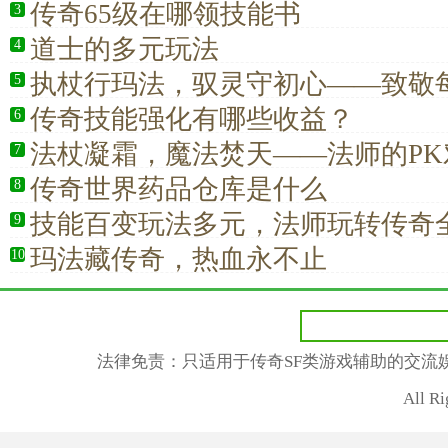
奇战士青春情怀纪实
传奇65级在哪领技能书
3
道士的多元玩法
4
执杖行玛法，驭灵守初心——致敬
5
江湖的道士职业
传奇技能强化有哪些收益？
6
法杖凝霜，魔法焚天——法师的PK
7
传奇
传奇世界药品仓库是什么
8
技能百变玩法多元，法师玩转传奇
9
玛法藏传奇，热血永不止
10
法律免责：只适用于传奇SF类游戏辅助的交流
All R