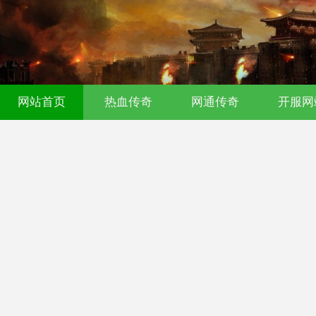
传奇发布网｜今日新开0氪传奇｜176
网站首页
热血传奇
网通传奇
开服网