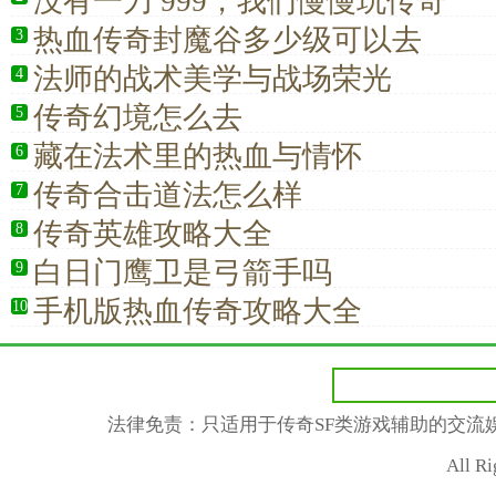
没有一刀 999，我们慢慢玩传奇
热血传奇封魔谷多少级可以去
3
法师的战术美学与战场荣光
4
传奇幻境怎么去
5
藏在法术里的热血与情怀
6
传奇合击道法怎么样
7
传奇英雄攻略大全
8
白日门鹰卫是弓箭手吗
9
手机版热血传奇攻略大全
10
法律免责：只适用于传奇SF类游戏辅助的交流
All R