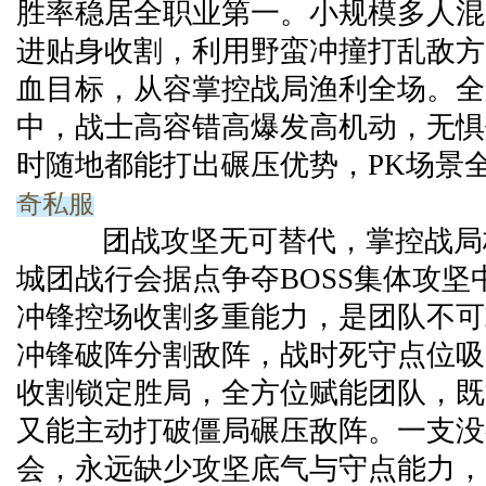
胜率稳居全职业第一。小规模多人混
进贴身收割，利用野蛮冲撞打乱敌方
血目标，从容掌控战局渔利全场。全
中，战士高容错高爆发高机动，无惧
时随地都能打出碾压优势，PK场景
奇私服
团战攻坚无可替代，掌控战局
城团战行会据点争夺BOSS集体攻坚
冲锋控场收割多重能力，是团队不可
冲锋破阵分割敌阵，战时死守点位吸
收割锁定胜局，全方位赋能团队，既
又能主动打破僵局碾压敌阵。一支没
会，永远缺少攻坚底气与守点能力，