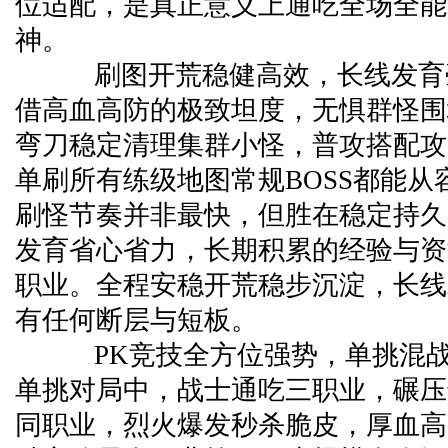
位适配，是真正意义上通吃全场全能
神。
刷图开荒稳健高效，长线发育
借高血高防的极致坦度，无惧群怪围
弯刀稳定清理集群小怪，普攻搭配攻
单刷所有练级地图常规BOSS都能从
刷怪节奏并非最快，但胜在稳定持久
发育省心省力，长期积累的经验与资
职业。全程安稳开荒稳步沉淀，长线
有任何断层与短板。
PK竞技全方位强势，单挑混战
单挑对局中，战士通吃三职业，碾压
同职业，烈火爆发秒杀脆皮，厚血高