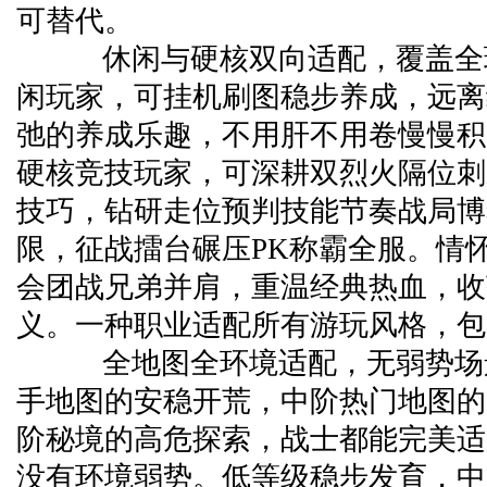
可替代。
休闲与硬核双向适配，覆盖全
闲玩家，可挂机刷图稳步养成，远离
弛的养成乐趣，不用肝不用卷慢慢积
硬核竞技玩家，可深耕双烈火隔位刺
技巧，钻研走位预判技能节奏战局博
限，征战擂台碾压PK称霸全服。情
会团战兄弟并肩，重温经典热血，收
义。一种职业适配所有游玩风格，包
全地图全环境适配，无弱势场
手地图的安稳开荒，中阶热门地图的
阶秘境的高危探索，战士都能完美适
没有环境弱势。低等级稳步发育，中