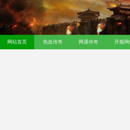
传奇发布网｜今日新开0氪传奇｜176
网站首页
热血传奇
网通传奇
开服网