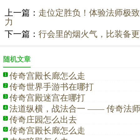
上一篇：
走位定胜负！体验法师极致
力
下一篇：
行会里的烟火气，比装备更
随机文章
传奇宫殿长廊怎么走
1
传奇世界手游书在哪打
2
传奇宫殿迷宫在哪打
3
法道纵横，战法合一 —— 传奇法
4
容的输出灵魂
传奇庄园怎么出去
5
传奇宫殿长廊怎么走
6