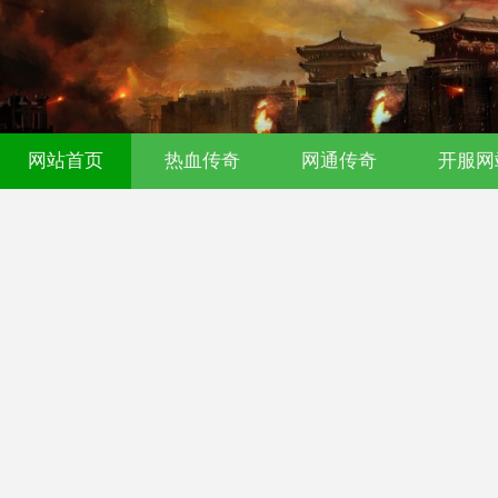
传奇发布网｜今日新开0氪传奇｜176
网站首页
热血传奇
网通传奇
开服网