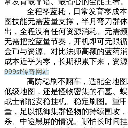
常发育最靠谱、最省心的全能王者。
全程零蓝耗，日常发育零成本
图技能无需蓝量支撑，半月弯刀群体
出，全程没有任何资源消耗。无需频
无需把控蓝量节奏，开机即可无限循
金币与资源。对比法师高额的蓝药消
成本近乎为零，长期积累下来，资源
999sf传奇网站
高防稳刷不翻车，适配全地图
低级地图，还是怪物密集的石墓、蜈
战士都能安稳挂机、稳定刷图。重甲
量，足以抵御集群怪物的持续围攻，
杀、中途黑屏的情况。哪怕长时间挂