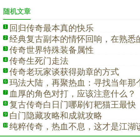
随机文章
回归传奇最本真的快乐
1
经典复古副本的情怀回响，在熟悉
2
拾热血青春
传奇世界特殊装备属性
3
传奇生死门走法
4
传奇老玩家谈获得勋章的方式
5
玛法大陆，再聚热血：寻找当年那
6
的兄弟
血厚的角色对打，应该注意什么？
7
复古传奇白日门哪刷钉耙猫王最快
8
白门隐藏攻略和成就攻略
9
纯粹传奇，热血不息，这才是江湖
10