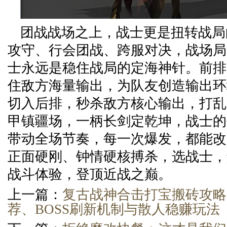
团战战场之上，战士更是扭转战局
攻守、行会团战、跨服对决，战场局
士永远是稳住战局的定海神针。前排
住敌方海量输出，为队友创造输出环
切入后排，秒杀敌方核心输出，打乱
甲镇疆场，一柄长剑定乾坤，战士的
带动全场节奏，每一次爆发，都能改
正面硬刚、钟情硬核搏杀，选战士，
战斗体验，登顶近战之巅。
上一篇：
复古战神合击打宝搬砖攻略
荐、BOSS刷新机制与散人稳赚玩法