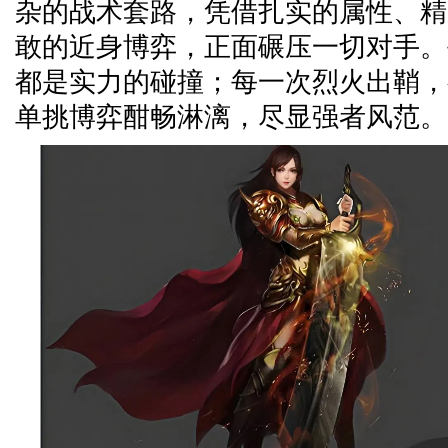
杂的战术套路，凭借扎实的属性、精
敢的近身博弈，正面碾压一切对手。
都是实力的碰撞；每一次烈火出鞘，
单挑博弈酣畅淋漓，尽显强者风范。