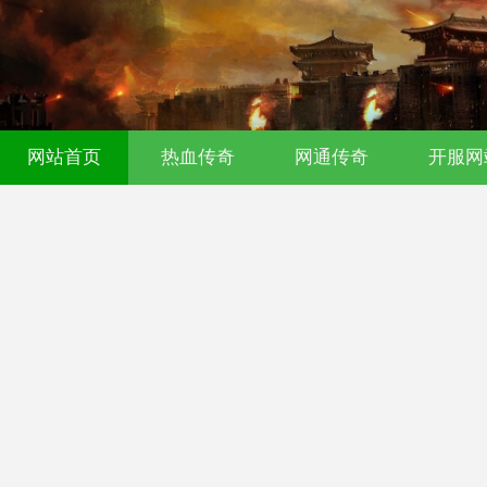
传奇发布网｜今日新开0氪传奇｜176
网站首页
热血传奇
网通传奇
开服网