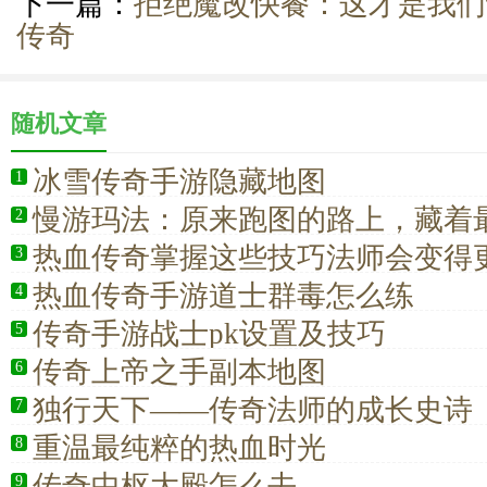
下一篇：
拒绝魔改快餐：这才是我们
传奇
随机文章
冰雪传奇手游隐藏地图
1
慢游玛法：原来跑图的路上，藏着
2
热血传奇掌握这些技巧法师会变得
3
热血传奇手游道士群毒怎么练
4
传奇手游战士pk设置及技巧
5
传奇上帝之手副本地图
6
独行天下——传奇法师的成长史诗
7
重温最纯粹的热血时光
8
传奇中枢大殿怎么去
9