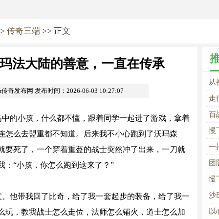
>
传奇三端
>> 正文
玛法大陆的善意，一直在传承
从
om传奇发布网
发布时间：2026-06-03 10:27:07
在
走
技
百
高中的小孩，什么都不懂，跟着同学一起进了游戏，拿着
法
慢
连怎么去盟重都不知道。后来我不小心跑到了沃玛森
一
就要死了，一个穿着重盔的战士突然冲了出来，一刀就
团
我：“小孩，你怎么跑到这来了？”
慢
沙
意。他带我回了比奇，给了我一套起步的装备，给了我一
以
么玩，教我战士怎么走位，法师怎么铺火，道士怎么加