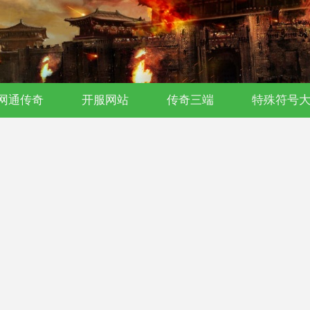
氪传奇｜176复古｜单职业｜散人首选
网通传奇
开服网站
传奇三端
特殊符号