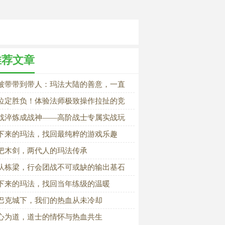
推荐文章
被带带到带人：玛法大陆的善意，一直
传承
位定胜负！体验法师极致操作拉扯的竞
魅力
战淬炼成战神——高阶战士专属实战玩
秘籍
下来的玛法，找回最纯粹的游戏乐趣
把木剑，两代人的玛法传承
队栋梁，行会团战不可或缺的输出基石
下来的玛法，找回当年练级的温暖
巴克城下，我们的热血从未冷却
心为道，道士的情怀与热血共生