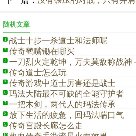
下一篇：
没有碾压的对战，只有并肩
随机文章
战士十步一杀道士和法师呢
1
传奇鹤嘴锄在哪买
2
一刀烈火定乾坤，万夫莫敌称战神 
3
析传奇战士
传奇道士怎么玩
4
传奇游戏中道士厉害还是战士
5
玛法大陆最不可缺的全能守护者
6
一把木剑，两代人的玛法传承
7
放下生活的疲惫，回玛法喘口气
8
传奇宫殿长廊怎么走
9
10