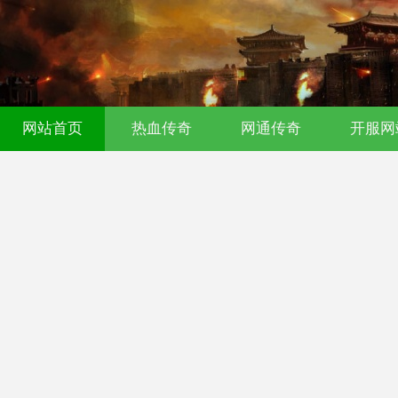
传奇发布网｜今日新开0氪传奇｜176
网站首页
热血传奇
网通传奇
开服网