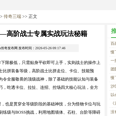
>
传奇三端
>> 正文
—高阶战士专属实战玩法秘籍
百
om传奇发布网
发布时间：2026-05-26 09:17:46
法
慢
一
下限极低，只需贴身平砍即可上手，实则战士的操作上
团
士比拼装备等级，高阶战士比拼走位、卡位、技能预
慢
为令全服敬畏的顶级战神，除了基础的技能认知与装备
沙
巧，吃透卡位、拉扯、连招、控场四大核心玩法，全方
以
《
，也是贯穿全等级阶段的基础神技，分为怪物卡位与玩
内
没
刷练级与BOSS挑战，利用地图墙体、石柱、台阶等障碍