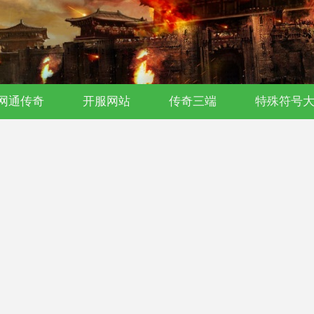
氪传奇｜176复古｜单职业｜散人首选
网通传奇
开服网站
传奇三端
特殊符号